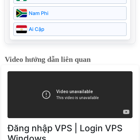
Ba Lan
Argentina
Campuchia
Nam Phi
Nga
Bangladesh
Ai Cập
Ireland
Pakistan
Ukraine
Video hướng dẫn liên quan
Myanmar
Bồ Đào Nha
Kazakhstan
Hy Lạp
Bahrain
Phần Lan
Estonia
Đăng nhập VPS | Login VPS
Đan Mạch
Windows