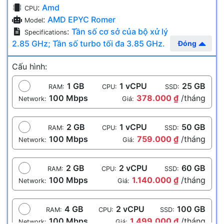
:
Amd
CPU
:
AMD EPYC Romer
Model
:
Tần số cơ sở của bộ xử lý
Specifications
2.85 GHz; Tần số turbo tối đa 3.85 GHz.
Đóng
Cấu hình:
1 GB
1 vCPU
25 GB
RAM:
CPU:
SSD:
100 Mbps
378.000 ₫
/tháng
Network:
Giá:
2 GB
1 vCPU
50 GB
RAM:
CPU:
SSD:
100 Mbps
759.000 ₫
/tháng
Network:
Giá:
2 GB
2 vCPU
60 GB
RAM:
CPU:
SSD:
100 Mbps
1.140.000 ₫
/tháng
Network:
Giá:
4 GB
2 vCPU
100 GB
RAM:
CPU:
SSD:
100 Mbps
1.499.000 ₫
/tháng
Network:
Giá: