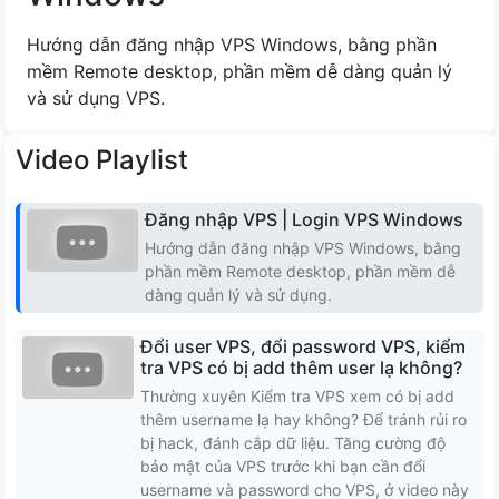
Cộng Hóa Séc
Hướng dẫn đăng nhập VPS Windows, bằng phần
mềm Remote desktop, phần mềm dễ dàng quản lý
Romania
và sử dụng VPS.
Na uy
Video Playlist
Latvia
Đăng nhập VPS | Login VPS Windows
Hướng dẫn đăng nhập VPS Windows, bằng
Lithuania
phần mềm Remote desktop, phần mềm dễ
dàng quản lý và sử dụng.
Iceland
Đổi user VPS, đổi password VPS, kiểm
Hungary
tra VPS có bị add thêm user lạ không?
Thường xuyên Kiểm tra VPS xem có bị add
thêm username lạ hay không? Để tránh rủi ro
Slovakia
bị hack, đánh cắp dữ liệu. Tăng cường độ
bảo mật của VPS trước khi bạn cần đổi
Serbia
username và password cho VPS, ở video này