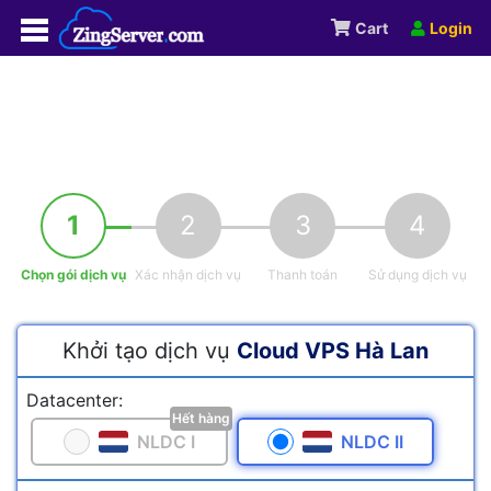
Cart
Login
1
2
3
4
Chọn gói dịch vụ
Xác nhận dịch vụ
Thanh toán
Sử dụng dịch vụ
Khởi tạo dịch vụ
Cloud VPS Hà Lan
Datacenter:
Hết hàng
NLDC I
NLDC II