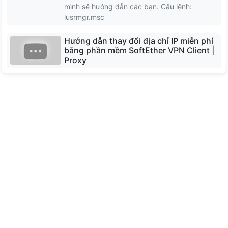
mình sẽ hướng dẫn các bạn. Câu lệnh:
North Macedonia
lusrmgr.msc
Hướng dẫn thay đổi địa chỉ IP miễn phí
Moldova
bằng phần mềm SoftEther VPN Client |
Proxy
Bulgaria
Phần mềm SoftEther VPN Client miễn phí dễ
sử dụng để kết nối với SoftEther VPN Server.
SoftEther VPN Client triển khai giao thức SSL-
VPN với băng thông lớn, độ trễ thấp và tính
năng tường lửa mạnh mẽ.