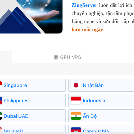
ZingServer
luôn đặt lợi ích
chuyên nghiệp, tận tâm phục
Lắng nghe và sửa đổi, cập 
hơn mỗi ngày
.
GPU VPS
Singapore
Nhật Bản
Philippines
Indonesia
Dubai UAE
Ấn Độ
Malaysia
Campuchia