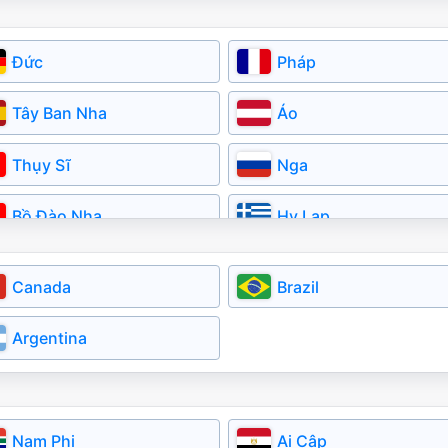
Myanmar
Kazakhstan
Đức
Pháp
Tây Ban Nha
Áo
Thụy Sĩ
Nga
Bồ Đào Nha
Hy Lạp
Đan Mạch
Cộng Hóa Séc
Canada
Brazil
Latvia
Lithuania
Argentina
Slovakia
Serbia
Bulgaria
Nam Phi
Ai Cập