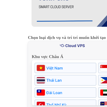
Chọn loại dịch vụ và trí trí muốn khởi tạo
Cloud VPS
Khu vực Châu Á
Việt Nam
Thái Lan
Đài Loan
Thổ Nhĩ Kỳ