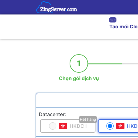
New
Tạo mới Cl
1
Chọn gói dịch vụ
Datacenter:
Hết hàng
HKDC I
HKDC