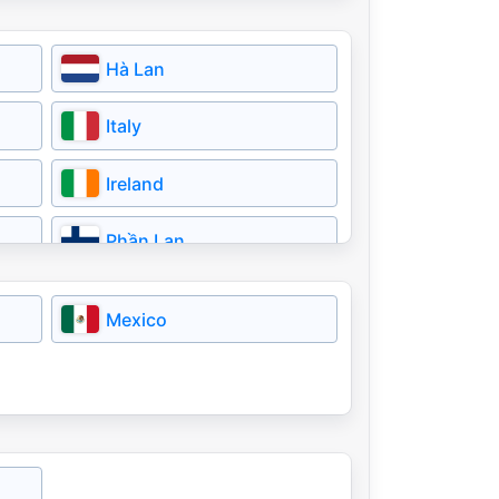
Bahrain
Hà Lan
Italy
Ireland
Phần Lan
Romania
Mexico
Iceland
North Macedonia