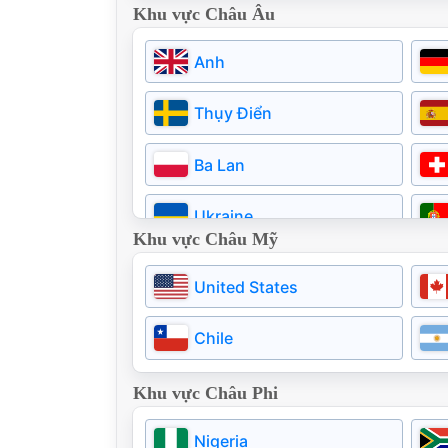
Khu vực Châu Âu
Pakistan
Anh
Thụy Điển
Ba Lan
Ukraine
Khu vực Châu Mỹ
Estonia
United States
Na uy
Chile
Hungary
Khu vực Châu Phi
Moldova
Nigeria