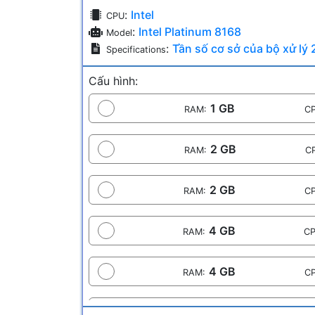
:
Intel
CPU
:
Intel Platinum 8168
Model
:
Tần số cơ sở của bộ xử lý 
Specifications
Cấu hình:
1 GB
RAM:
CP
2 GB
RAM:
C
2 GB
RAM:
CP
4 GB
RAM:
CP
4 GB
RAM:
CP
8 GB
RAM:
CP