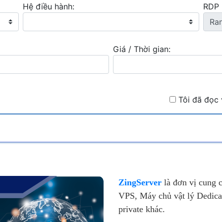
Hệ điều hành:
RDP 
8 vCPU
90 GB
500
U:
SSD:
Network:
Giá / Thời gian:
8 vCPU
120 GB
600
U:
SSD:
Network:
16 vCPU
240 GB
1000
:
SSD:
Network:
Tôi đã đọc 
ZingServer
là đơn vị cung 
VPS, Máy chủ vật lý Dedica
private khác.