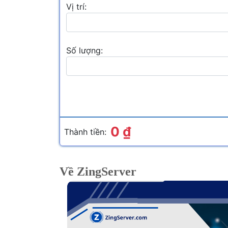
Vị trí:
8 GB
RAM:
CP
Số lượng:
16 GB
RAM:
CP
32 GB
RAM:
CPU
0 ₫
Thành tiền:
Về ZingServer