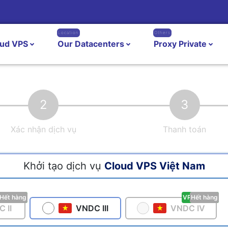
Location
Others
oud VPS
Our Datacenters
Proxy Private
2
3
Xác nhận dịch vụ
Thanh toán
Khởi tạo dịch vụ
Cloud VPS Việt Nam
S Dân cư
Hết hàng
VPS Dân cư
Hết hàng
 II
VNDC III
VNDC IV