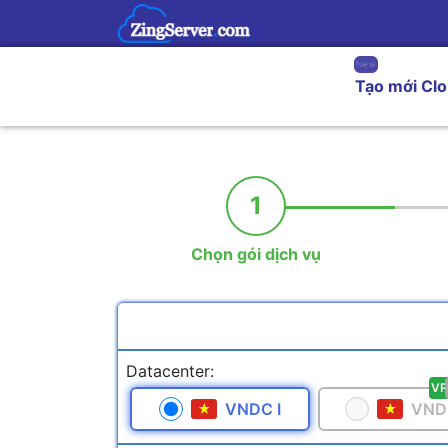
New
Tạo mới Cl
1
Chọn gói dịch vụ
Datacenter:
VP
VNDC I
VNDC