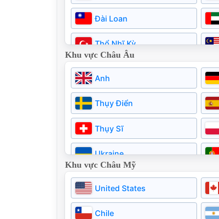
Đài Loan
Thổ Nhĩ Kỳ
Khu vực Châu Âu
Pakistan
Anh
Thụy Điển
Thụy Sĩ
Ukraine
Khu vực Châu Mỹ
Estonia
United States
Na uy
Chile