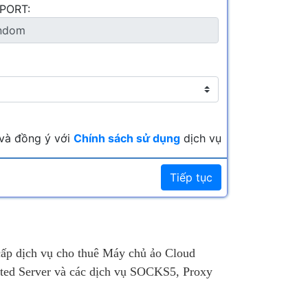
PORT:
 Mbps
559.000 ₫
/tháng
Giá:
 Mbps
799.000 ₫
/tháng
Giá:
 Mbps
1.359.000 ₫
/tháng
Giá:
và đồng ý với
Chính sách sử dụng
dịch vụ
Tiếp tục
cấp dịch vụ cho thuê Máy chủ ảo Cloud
ted Server và các dịch vụ SOCKS5, Proxy