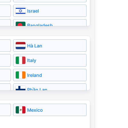
Israel
Bangladesh
Bahrain
Hà Lan
Italy
Ireland
Phần Lan
Romania
Mexico
Iceland