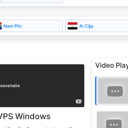
Slovakia
Serbia
Bulgaria
Nam Phi
Ai Cập
Video Play
 VPS Windows