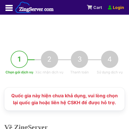
Cart
Login
1
2
3
4
Chọn gói dịch vụ
Xác nhận dịch vụ
Thanh toán
Sử dụng dịch vụ
Quốc gia này hiện chưa khả dụng, vui lòng chọn
lại quốc gia hoặc liên hệ CSKH để được hỗ trợ.
Về ZingServer