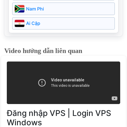
Argentina
Campuchia
Nam Phi
Nga
Bangladesh
Ai Cập
Ireland
Pakistan
Ukraine
Video hướng dẫn liên quan
Myanmar
Bồ Đào Nha
Kazakhstan
Hy Lạp
Bahrain
Phần Lan
Estonia
Đăng nhập VPS | Login VPS
Đan Mạch
Windows