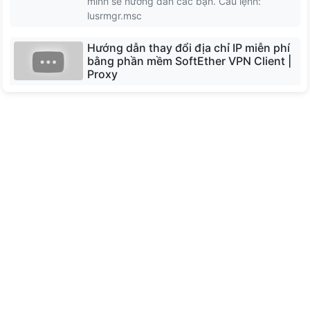
mình sẽ hướng dẫn các bạn. Câu lệnh:
North Macedonia
lusrmgr.msc
Hướng dẫn thay đổi địa chỉ IP miễn phí
Moldova
bằng phần mềm SoftEther VPN Client |
Proxy
Bulgaria
Phần mềm SoftEther VPN Client miễn phí dễ
sử dụng để kết nối với SoftEther VPN Server.
SoftEther VPN Client triển khai giao thức SSL-
VPN với băng thông lớn, độ trễ thấp và tính
năng tường lửa mạnh mẽ.