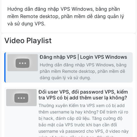
Cộng Hóa Séc
Hướng dẫn đăng nhập VPS Windows, bằng phần
mềm Remote desktop, phần mềm dễ dàng quản lý
Romania
và sử dụng VPS.
Na uy
Video Playlist
Latvia
Đăng nhập VPS | Login VPS Windows
Hướng dẫn đăng nhập VPS Windows, bằng
Lithuania
phần mềm Remote desktop, phần mềm dễ
dàng quản lý và sử dụng.
Iceland
Đổi user VPS, đổi password VPS, kiểm
Hungary
tra VPS có bị add thêm user lạ không?
Thường xuyên Kiểm tra VPS xem có bị add
thêm username lạ hay không? Để tránh rủi ro
Slovakia
bị hack, đánh cắp dữ liệu. Tăng cường độ
bảo mật của VPS trước khi bạn cần đổi
Serbia
username và password cho VPS, ở video này