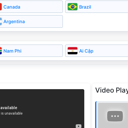
Đan Mạch
Cộng Hóa Séc
Canada
Brazil
Latvia
Lithuania
Argentina
Slovakia
Serbia
Bulgaria
Nam Phi
Ai Cập
Video Play