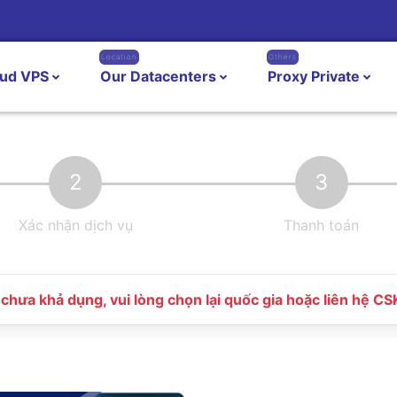
Location
Others
oud VPS
Our Datacenters
Proxy Private
2
3
Xác nhận dịch vụ
Thanh toán
chưa khả dụng, vui lòng chọn lại quốc gia hoặc liên hệ C