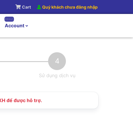
Cart
Quý khách chưa đăng nhập
About
Account
4
Sử dụng dịch vụ
SKH để được hỗ trợ.