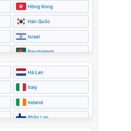
Hồng Kong
Hàn Quốc
Israel
Bangladesh
Bahrain
Hà Lan
Italy
Ireland
Phần Lan