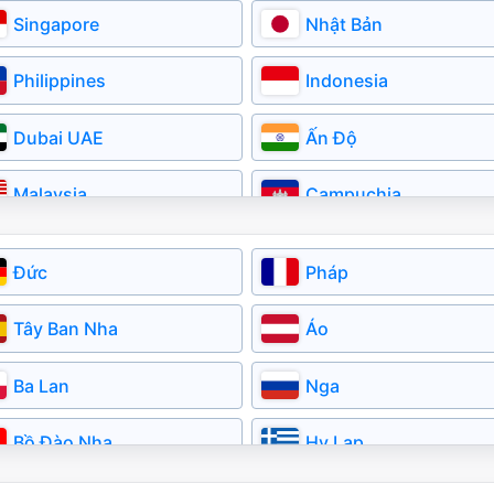
Singapore
Nhật Bản
Philippines
Indonesia
Dubai UAE
Ấn Độ
Malaysia
Campuchia
Myanmar
Kazakhstan
Đức
Pháp
Tây Ban Nha
Áo
Ba Lan
Nga
Bồ Đào Nha
Hy Lạp