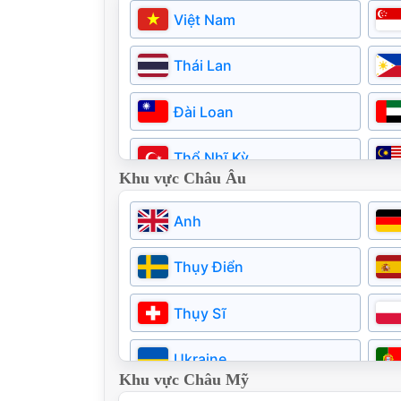
Việt Nam
Thái Lan
Đài Loan
Thổ Nhĩ Kỳ
Khu vực Châu Âu
Pakistan
Anh
Thụy Điển
Thụy Sĩ
Ukraine
Khu vực Châu Mỹ