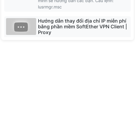
mình sẽ hướng dẫn các bạn. Câu lệnh:
North Macedonia
lusrmgr.msc
Hướng dẫn thay đổi địa chỉ IP miễn phí
Moldova
bằng phần mềm SoftEther VPN Client |
Proxy
Bulgaria
Phần mềm SoftEther VPN Client miễn phí dễ
sử dụng để kết nối với SoftEther VPN Server.
SoftEther VPN Client triển khai giao thức SSL-
VPN với băng thông lớn, độ trễ thấp và tính
năng tường lửa mạnh mẽ.