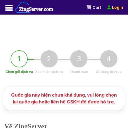
Cart
Login
1
2
3
4
Chọn gói dịch vụ
Xác nhận dịch vụ
Thanh toán
Sử dụng dịch vụ
Quốc gia này hiện chưa khả dụng, vui lòng chọn
lại quốc gia hoặc liên hệ CSKH để được hỗ trợ.
Về ZingServer