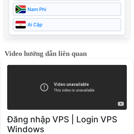
Argentina
Campuchia
Nam Phi
Nga
Bangladesh
Ai Cập
Ireland
Pakistan
Ukraine
Video hướng dẫn liên quan
Myanmar
Bồ Đào Nha
Kazakhstan
Hy Lạp
Bahrain
Phần Lan
Estonia
Đăng nhập VPS | Login VPS
Đan Mạch
Windows