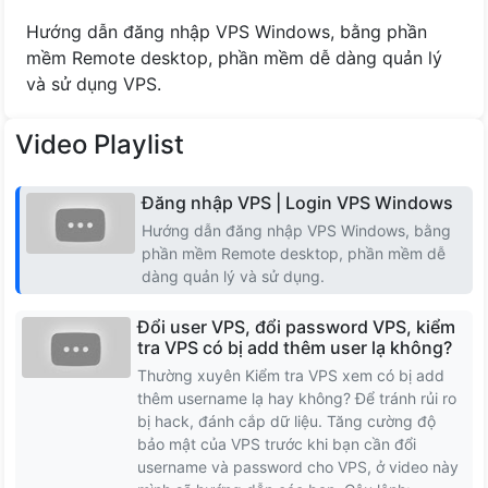
Cộng Hóa Séc
Hướng dẫn đăng nhập VPS Windows, bằng phần
mềm Remote desktop, phần mềm dễ dàng quản lý
Romania
và sử dụng VPS.
Na uy
Video Playlist
Latvia
Đăng nhập VPS | Login VPS Windows
Hướng dẫn đăng nhập VPS Windows, bằng
Lithuania
phần mềm Remote desktop, phần mềm dễ
dàng quản lý và sử dụng.
Iceland
Đổi user VPS, đổi password VPS, kiểm
Hungary
tra VPS có bị add thêm user lạ không?
Thường xuyên Kiểm tra VPS xem có bị add
thêm username lạ hay không? Để tránh rủi ro
Slovakia
bị hack, đánh cắp dữ liệu. Tăng cường độ
bảo mật của VPS trước khi bạn cần đổi
Serbia
username và password cho VPS, ở video này