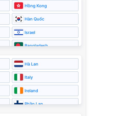
Hồng Kong
Hàn Quốc
Israel
Bangladesh
Bahrain
Hà Lan
Italy
Ireland
Phần Lan