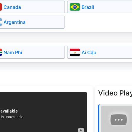
Đan Mạch
Cộng Hóa Séc
Canada
Brazil
Latvia
Lithuania
Argentina
Slovakia
Serbia
Bulgaria
Nam Phi
Ai Cập
Video Play