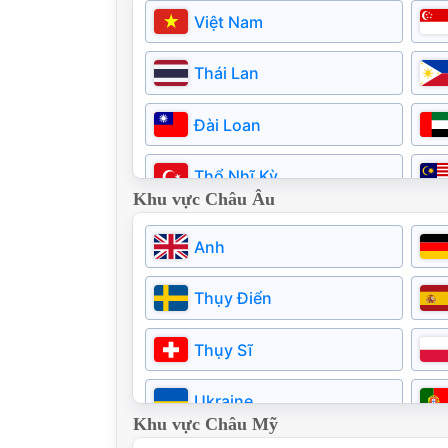
Việt Nam
Thái Lan
Đài Loan
Thổ Nhĩ Kỳ
Khu vực Châu Âu
Pakistan
Anh
Thụy Điển
Thụy Sĩ
Ukraine
Khu vực Châu Mỹ