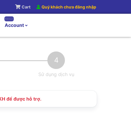
Cart
Quý khách chưa đăng nhập
About
Account
4
Sử dụng dịch vụ
SKH để được hỗ trợ.