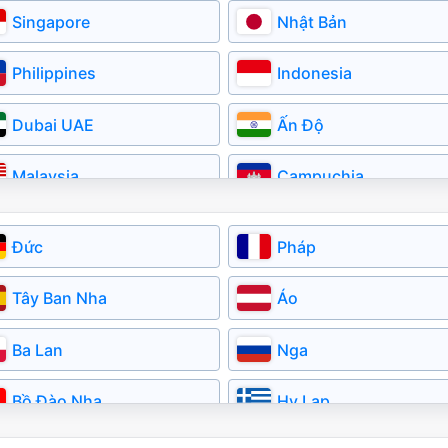
Singapore
Nhật Bản
Philippines
Indonesia
Dubai UAE
Ấn Độ
Malaysia
Campuchia
Myanmar
Kazakhstan
Đức
Pháp
Tây Ban Nha
Áo
Ba Lan
Nga
Bồ Đào Nha
Hy Lạp