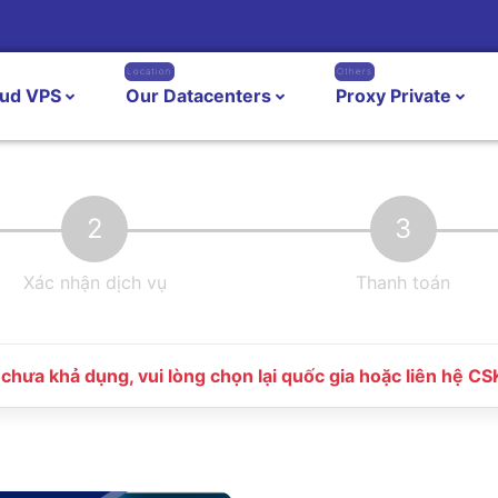
Location
Others
oud VPS
Our Datacenters
Proxy Private
2
3
Xác nhận dịch vụ
Thanh toán
chưa khả dụng, vui lòng chọn lại quốc gia hoặc liên hệ C