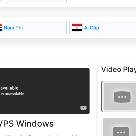
Slovakia
Serbia
Bulgaria
Nam Phi
Ai Cập
Video Play
 VPS Windows