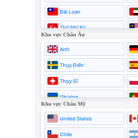
Đài Loan
Thổ Nhĩ Kỳ
Khu vực Châu Âu
Pakistan
Anh
Thụy Điển
Thụy Sĩ
Ukraine
Khu vực Châu Mỹ
Estonia
United States
Na uy
Chile