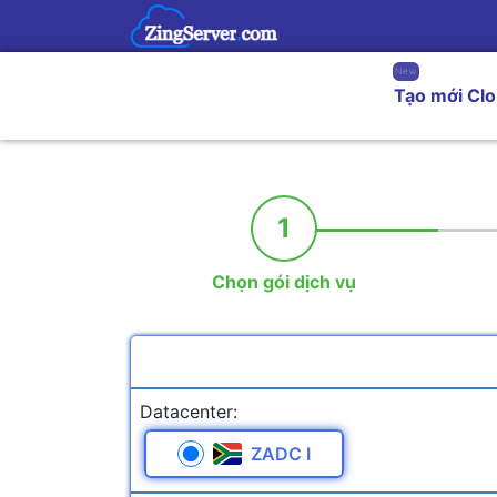
New
Tạo mới Cl
1
Chọn gói dịch vụ
Datacenter:
ZADC I