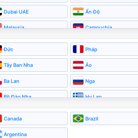
Dubai UAE
Ấn Độ
Malaysia
Campuchia
Myanmar
Kazakhstan
Đức
Pháp
Tây Ban Nha
Áo
Ba Lan
Nga
Bồ Đào Nha
Hy Lạp
Đan Mạch
Cộng Hóa Séc
Canada
Brazil
Latvia
Lithuania
Argentina