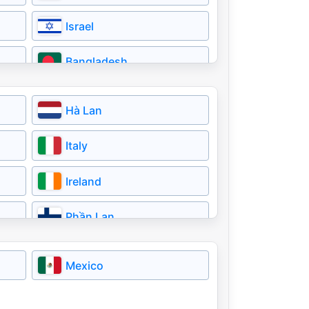
Israel
Bangladesh
Bahrain
Hà Lan
Italy
Ireland
Phần Lan
Romania
Mexico
Iceland