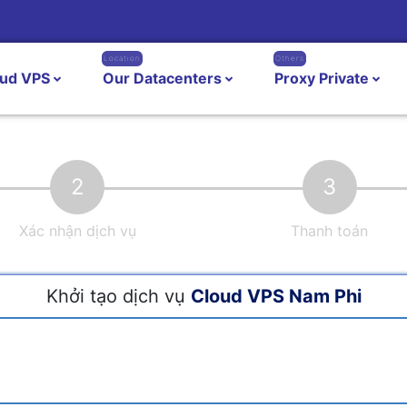
Location
Others
oud VPS
Our Datacenters
Proxy Private
2
3
Xác nhận dịch vụ
Thanh toán
Khởi tạo dịch vụ
Cloud VPS Nam Phi