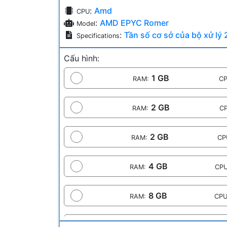
:
Amd
CPU
:
AMD EPYC Romer
Model
:
Tần số cơ sở của bộ xử lý 
Specifications
Cấu hình:
1 GB
RAM:
CP
2 GB
RAM:
C
2 GB
RAM:
CP
4 GB
RAM:
CPU
8 GB
RAM:
CPU
12 GB
RAM:
CP