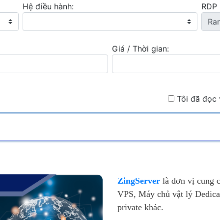
Hệ điều hành:
RDP 
8 vCPU
350 GB
100 
U:
SSD:
Network:
Giá / Thời gian:
12 vCPU
500 GB
100 
:
SSD:
Network:
Tôi đã đọc 
ZingServer
là đơn vị cung 
VPS, Máy chủ vật lý Dedica
private khác.