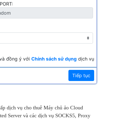
PORT:
Mbps
5.999.000 ₫
/tháng
Giá:
Mbps
8.999.000 ₫
/tháng
Giá:
và đồng ý với
Chính sách sử dụng
dịch vụ
Tiếp tục
cấp dịch vụ cho thuê Máy chủ ảo Cloud
ted Server và các dịch vụ SOCKS5, Proxy