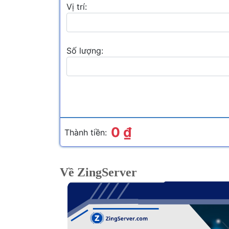
Vị trí:
16 GB
RAM:
CP
Số lượng:
24 GB
RAM:
CPU
0 ₫
Thành tiền:
Về ZingServer