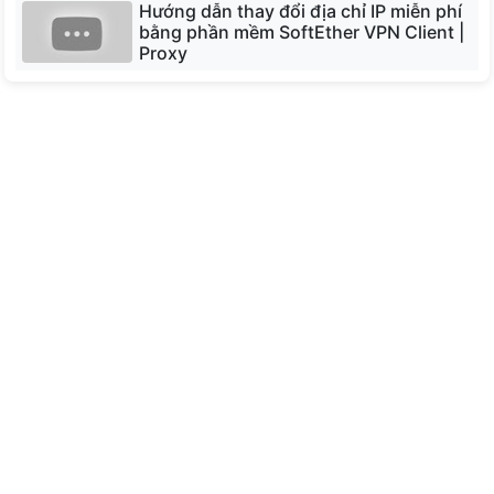
Hướng dẫn thay đổi địa chỉ IP miễn phí
Moldova
bằng phần mềm SoftEther VPN Client |
Proxy
Bulgaria
Phần mềm SoftEther VPN Client miễn phí dễ
sử dụng để kết nối với SoftEther VPN Server.
SoftEther VPN Client triển khai giao thức SSL-
VPN với băng thông lớn, độ trễ thấp và tính
năng tường lửa mạnh mẽ.