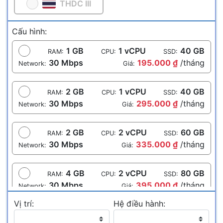
THDC III
Cấu hình:
1 GB
1 vCPU
40 GB
RAM:
CPU:
SSD:
30 Mbps
195.000 ₫
/tháng
Network:
Giá:
2 GB
1 vCPU
40 GB
RAM:
CPU:
SSD:
30 Mbps
295.000 ₫
/tháng
Network:
Giá:
2 GB
2 vCPU
60 GB
RAM:
CPU:
SSD:
30 Mbps
335.000 ₫
/tháng
Network:
Giá:
4 GB
2 vCPU
80 GB
RAM:
CPU:
SSD:
30 Mbps
395.000 ₫
/tháng
Network:
Giá:
Vị trí:
Hệ điều hành:
4 GB
4 vCPU
100 GB
RAM:
CPU:
SSD: