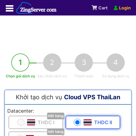
Cart
Login
1
2
3
4
Chọn gói dịch vụ
Xác nhận dịch vụ
Thanh toán
Sử dụng dịch vụ
Khởi tạo dịch vụ
Cloud VPS ThaiLan
Datacenter:
Hết hàng
THDC I
THDC II
Hết hàng