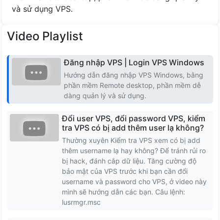
Romania
và sử dụng VPS.
Na uy
Video Playlist
Latvia
Đăng nhập VPS | Login VPS Windows
Hướng dẫn đăng nhập VPS Windows, bằng
Lithuania
phần mềm Remote desktop, phần mềm dễ
dàng quản lý và sử dụng.
Iceland
Đổi user VPS, đổi password VPS, kiểm
Hungary
tra VPS có bị add thêm user lạ không?
Thường xuyên Kiểm tra VPS xem có bị add
thêm username lạ hay không? Để tránh rủi ro
Slovakia
bị hack, đánh cắp dữ liệu. Tăng cường độ
bảo mật của VPS trước khi bạn cần đổi
Serbia
username và password cho VPS, ở video này
mình sẽ hướng dẫn các bạn. Câu lệnh:
North Macedonia
lusrmgr.msc