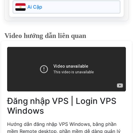
Bangladesh
Ai Cập
Ireland
Pakistan
Ukraine
Video hướng dẫn liên quan
Myanmar
Bồ Đào Nha
Kazakhstan
Hy Lạp
Bahrain
Phần Lan
Estonia
Đăng nhập VPS | Login VPS
Đan Mạch
Windows
Cộng Hóa Séc
Hướng dẫn đăng nhập VPS Windows, bằng phần
mềm Remote desktop, phần mềm dễ dàng quản lý