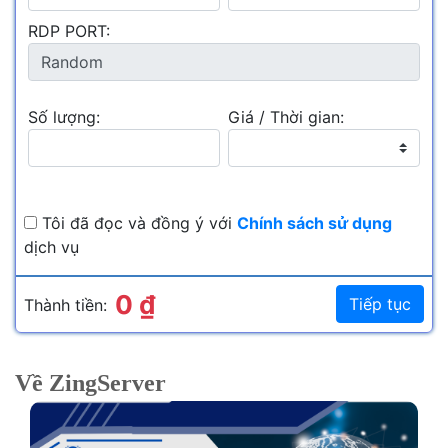
30 Mbps
929.000 ₫
/tháng
Network:
Giá:
RDP PORT:
8 GB
4 vCPU
120 GB
RAM:
CPU:
SSD:
30 Mbps
1.089.000 ₫
/tháng
Network:
Giá:
Số lượng:
Giá / Thời gian:
Tôi đã đọc và đồng ý với
Chính sách sử dụng
dịch vụ
0 ₫
Tiếp tục
Thành tiền:
Về ZingServer