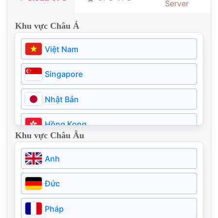
Server
Khu vực Châu Á
Việt Nam
Singapore
Nhật Bản
Hồng Kong
Khu vực Châu Âu
Thái Lan
Anh
Philippines
Đức
Indonesia
Pháp