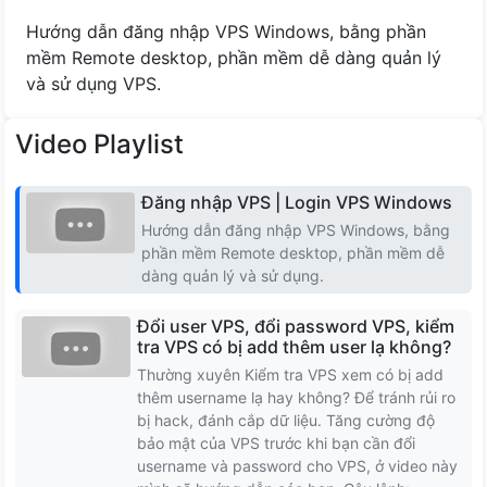
Cộng Hóa Séc
Hướng dẫn đăng nhập VPS Windows, bằng phần
mềm Remote desktop, phần mềm dễ dàng quản lý
Romania
và sử dụng VPS.
Na uy
Video Playlist
Latvia
Đăng nhập VPS | Login VPS Windows
Hướng dẫn đăng nhập VPS Windows, bằng
Lithuania
phần mềm Remote desktop, phần mềm dễ
dàng quản lý và sử dụng.
Iceland
Đổi user VPS, đổi password VPS, kiểm
Hungary
tra VPS có bị add thêm user lạ không?
Thường xuyên Kiểm tra VPS xem có bị add
thêm username lạ hay không? Để tránh rủi ro
Slovakia
bị hack, đánh cắp dữ liệu. Tăng cường độ
bảo mật của VPS trước khi bạn cần đổi
Serbia
username và password cho VPS, ở video này