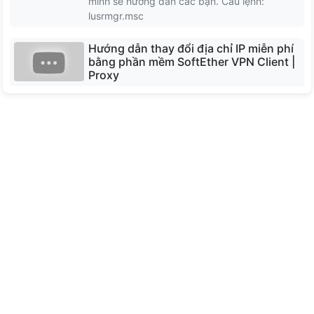
mình sẽ hướng dẫn các bạn. Câu lệnh:
North Macedonia
lusrmgr.msc
Hướng dẫn thay đổi địa chỉ IP miễn phí
Moldova
bằng phần mềm SoftEther VPN Client |
Proxy
Bulgaria
Phần mềm SoftEther VPN Client miễn phí dễ
sử dụng để kết nối với SoftEther VPN Server.
SoftEther VPN Client triển khai giao thức SSL-
VPN với băng thông lớn, độ trễ thấp và tính
năng tường lửa mạnh mẽ.