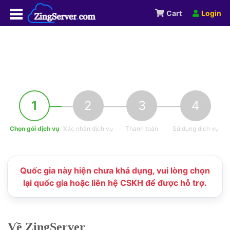
Cart
Login
1
2
3
4
Chọn gói dịch vụ
Xác nhận dịch vụ
Thanh toán
Sử dụng dịch vụ
Quốc gia này hiện chưa khả dụng, vui lòng chọn
lại quốc gia hoặc liên hệ CSKH để được hỗ trợ.
Về ZingServer