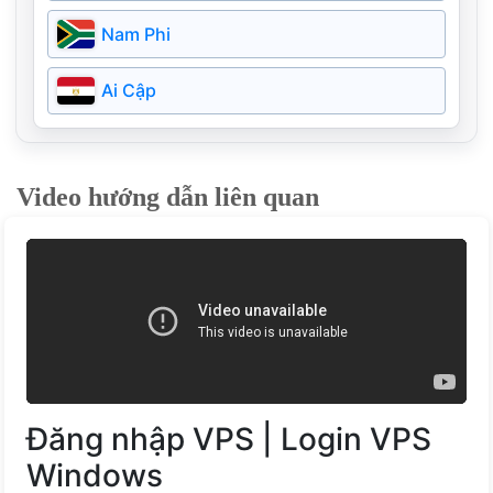
Argentina
Campuchia
Nam Phi
Nga
Bangladesh
Ai Cập
Ireland
Pakistan
Ukraine
Video hướng dẫn liên quan
Myanmar
Bồ Đào Nha
Kazakhstan
Hy Lạp
Bahrain
Phần Lan
Estonia
Đăng nhập VPS | Login VPS
Đan Mạch
Windows