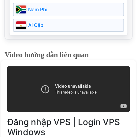
Argentina
Campuchia
Nam Phi
Nga
Bangladesh
Ai Cập
Ireland
Pakistan
Ukraine
Video hướng dẫn liên quan
Myanmar
Bồ Đào Nha
Kazakhstan
Hy Lạp
Bahrain
Phần Lan
Estonia
Đăng nhập VPS | Login VPS
Đan Mạch
Windows