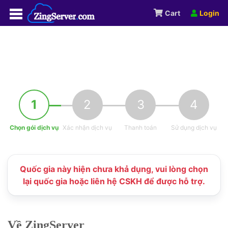
Cart
Login
1
2
3
4
Chọn gói dịch vụ
Xác nhận dịch vụ
Thanh toán
Sử dụng dịch vụ
Quốc gia này hiện chưa khả dụng, vui lòng chọn
lại quốc gia hoặc liên hệ CSKH để được hỗ trợ.
Về ZingServer