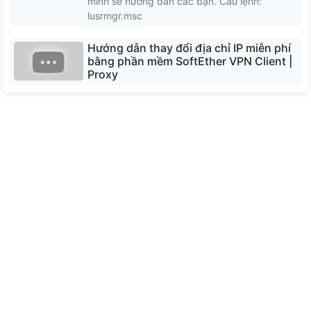
mình sẽ hướng dẫn các bạn. Câu lệnh:
North Macedonia
lusrmgr.msc
Hướng dẫn thay đổi địa chỉ IP miễn phí
Moldova
bằng phần mềm SoftEther VPN Client |
Proxy
Bulgaria
Phần mềm SoftEther VPN Client miễn phí dễ
sử dụng để kết nối với SoftEther VPN Server.
SoftEther VPN Client triển khai giao thức SSL-
VPN với băng thông lớn, độ trễ thấp và tính
năng tường lửa mạnh mẽ.