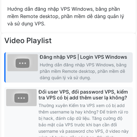
Cộng Hóa Séc
Hướng dẫn đăng nhập VPS Windows, bằng phần
mềm Remote desktop, phần mềm dễ dàng quản lý
Romania
và sử dụng VPS.
Na uy
Video Playlist
Latvia
Đăng nhập VPS | Login VPS Windows
Hướng dẫn đăng nhập VPS Windows, bằng
Lithuania
phần mềm Remote desktop, phần mềm dễ
dàng quản lý và sử dụng.
Iceland
Đổi user VPS, đổi password VPS, kiểm
Hungary
tra VPS có bị add thêm user lạ không?
Thường xuyên Kiểm tra VPS xem có bị add
thêm username lạ hay không? Để tránh rủi ro
Slovakia
bị hack, đánh cắp dữ liệu. Tăng cường độ
bảo mật của VPS trước khi bạn cần đổi
Serbia
username và password cho VPS, ở video này