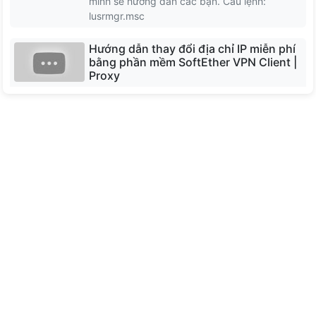
mình sẽ hướng dẫn các bạn. Câu lệnh:
North Macedonia
lusrmgr.msc
Hướng dẫn thay đổi địa chỉ IP miễn phí
Moldova
bằng phần mềm SoftEther VPN Client |
Proxy
Bulgaria
Phần mềm SoftEther VPN Client miễn phí dễ
sử dụng để kết nối với SoftEther VPN Server.
SoftEther VPN Client triển khai giao thức SSL-
VPN với băng thông lớn, độ trễ thấp và tính
năng tường lửa mạnh mẽ.