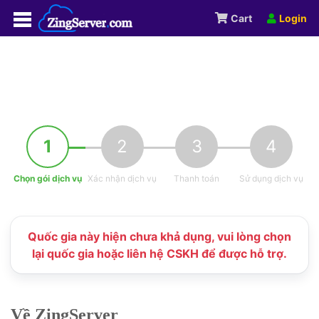
Cart
Login
1
2
3
4
Chọn gói dịch vụ
Xác nhận dịch vụ
Thanh toán
Sử dụng dịch vụ
Quốc gia này hiện chưa khả dụng, vui lòng chọn
lại quốc gia hoặc liên hệ CSKH để được hỗ trợ.
Về ZingServer