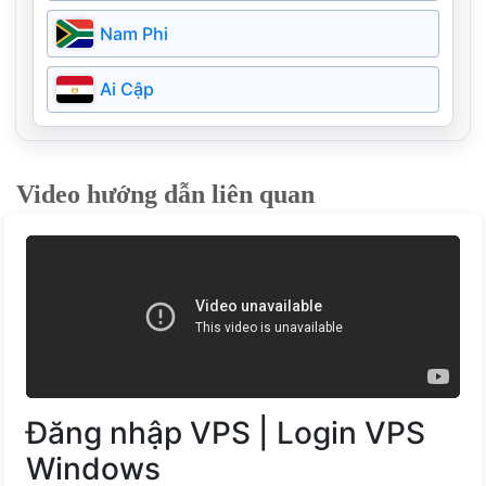
Argentina
Campuchia
Nam Phi
Nga
Bangladesh
Ai Cập
Ireland
Pakistan
Ukraine
Video hướng dẫn liên quan
Myanmar
Bồ Đào Nha
Kazakhstan
Hy Lạp
Bahrain
Phần Lan
Estonia
Đăng nhập VPS | Login VPS
Đan Mạch
Windows