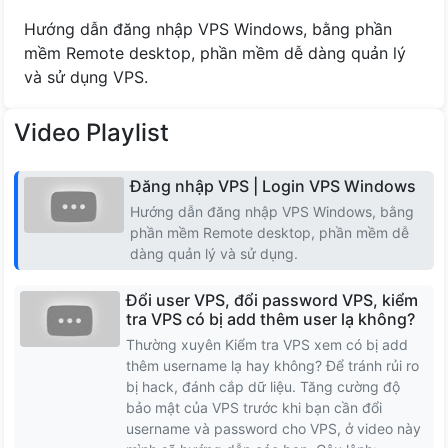
Cộng Hóa Séc
Hướng dẫn đăng nhập VPS Windows, bằng phần
mềm Remote desktop, phần mềm dễ dàng quản lý
Romania
và sử dụng VPS.
Na uy
Video Playlist
Latvia
Đăng nhập VPS | Login VPS Windows
Hướng dẫn đăng nhập VPS Windows, bằng
Lithuania
phần mềm Remote desktop, phần mềm dễ
dàng quản lý và sử dụng.
Iceland
Đổi user VPS, đổi password VPS, kiểm
Hungary
tra VPS có bị add thêm user lạ không?
Thường xuyên Kiểm tra VPS xem có bị add
thêm username lạ hay không? Để tránh rủi ro
Slovakia
bị hack, đánh cắp dữ liệu. Tăng cường độ
bảo mật của VPS trước khi bạn cần đổi
Serbia
username và password cho VPS, ở video này